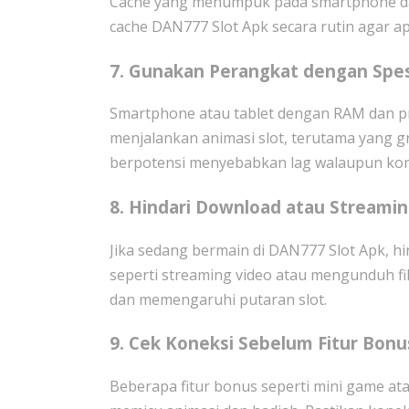
Cache yang menumpuk pada smartphone da
cache DAN777 Slot Apk secara rutin agar apl
7. Gunakan Perangkat dengan Spes
Smartphone atau tablet dengan RAM dan pr
menjalankan animasi slot, terutama yang g
berpotensi menyebabkan lag walaupun konek
8. Hindari Download atau Streami
Jika sedang bermain di DAN777 Slot Apk, h
seperti streaming video atau mengunduh fil
dan memengaruhi putaran slot.
9. Cek Koneksi Sebelum Fitur Bonu
Beberapa fitur bonus seperti mini game at