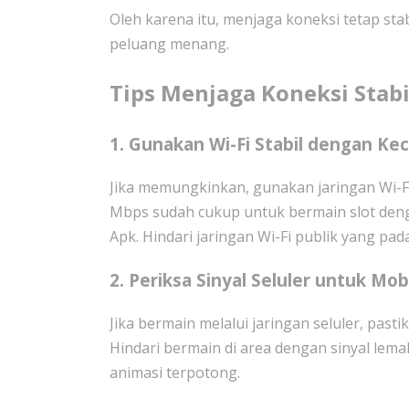
Oleh karena itu, menjaga koneksi tetap st
peluang menang.
Tips Menjaga Koneksi Stabi
1. Gunakan Wi-Fi Stabil dengan K
Jika memungkinkan, gunakan jaringan Wi-Fi 
Mbps sudah cukup untuk bermain slot denga
Apk. Hindari jaringan Wi-Fi publik yang pad
2. Periksa Sinyal Seluler untuk Mo
Jika bermain melalui jaringan seluler, pasti
Hindari bermain di area dengan sinyal lem
animasi terpotong.