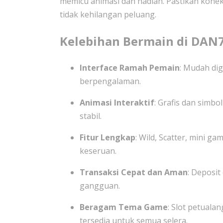
memicu animasi dan hadiah. Pastikan kone
tidak kehilangan peluang.
Kelebihan Bermain di DAN7
Interface Ramah Pemain
: Mudah di
berpengalaman.
Animasi Interaktif
: Grafis dan simb
stabil.
Fitur Lengkap
: Wild, Scatter, mini 
keseruan.
Transaksi Cepat dan Aman
: Deposit
gangguan.
Beragam Tema Game
: Slot petualan
tersedia untuk semua selera.