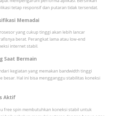
pat mempengaruhi performa aplikasi. Bersihkan
ikasi tetap responsif dan putaran tidak tersendat.
ifikasi Memadai
osesor yang cukup tinggi akan lebih lancar
rafisnya berat. Perangkat lama atau low-end
si internet stabil.
ng Saat Bermain
indari kegiatan yang memakan bandwidth tinggi
e besar. Hal ini bisa mengganggu stabilitas koneksi
s Aktif
au free spin membutuhkan koneksi stabil untuk