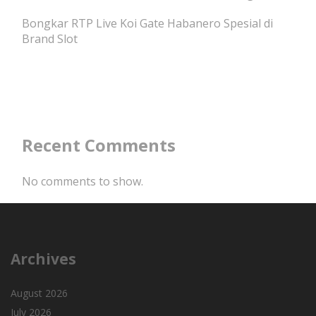
Bongkar RTP Live Koi Gate Habanero Spesial di
Brand Slot
Recent Comments
No comments to show.
Archives
August 2026
July 2026