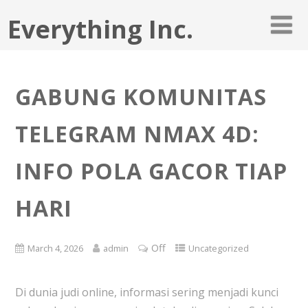
Everything Inc.
GABUNG KOMUNITAS
TELEGRAM NMAX 4D:
INFO POLA GACOR TIAP
HARI
Off
March 4, 2026
admin
Uncategorized
Di dunia judi online, informasi sering menjadi kunci