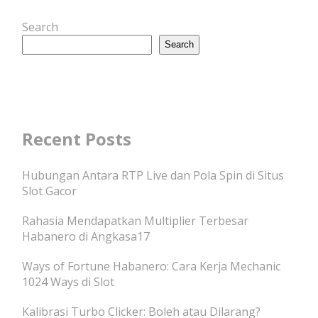
Search
Search
Recent Posts
Hubungan Antara RTP Live dan Pola Spin di Situs
Slot Gacor
Rahasia Mendapatkan Multiplier Terbesar
Habanero di Angkasa17
Ways of Fortune Habanero: Cara Kerja Mechanic
1024 Ways di Slot
Kalibrasi Turbo Clicker: Boleh atau Dilarang?