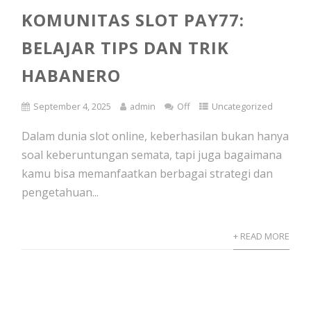
KOMUNITAS SLOT PAY77:
BELAJAR TIPS DAN TRIK
HABANERO
September 4, 2025
admin
Off
Uncategorized
Dalam dunia slot online, keberhasilan bukan hanya
soal keberuntungan semata, tapi juga bagaimana
kamu bisa memanfaatkan berbagai strategi dan
pengetahuan...
+ READ MORE