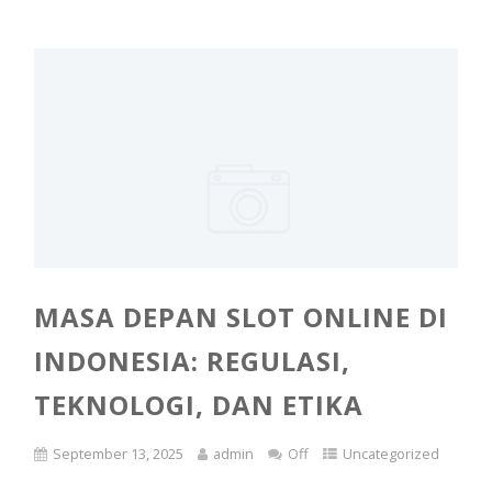
MASA DEPAN SLOT ONLINE DI
INDONESIA: REGULASI,
TEKNOLOGI, DAN ETIKA
September 13, 2025
admin
Off
Uncategorized