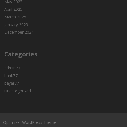
May 2025
April 2025
March 2025
January 2025
December 2024
Categories
admin77
bank77
bayar77
Uncategorized
Optimizer WordPress Theme