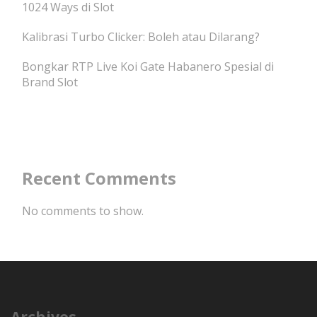
1024 Ways di Slot
Kalibrasi Turbo Clicker: Boleh atau Dilarang?
Bongkar RTP Live Koi Gate Habanero Spesial di
Brand Slot
Recent Comments
No comments to show.
Archives