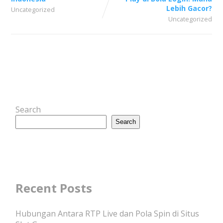
Lebih Gacor?
Uncategorized
Uncategorized
Search
Search
Recent Posts
Hubungan Antara RTP Live dan Pola Spin di Situs