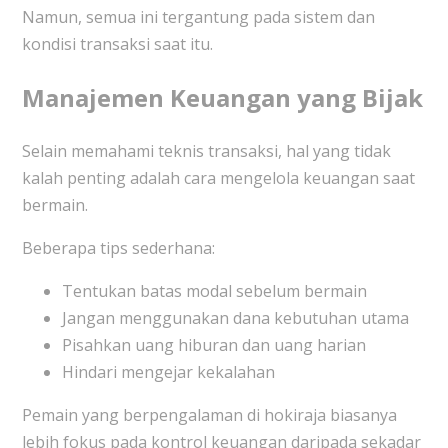
Namun, semua ini tergantung pada sistem dan
kondisi transaksi saat itu.
Manajemen Keuangan yang Bijak
Selain memahami teknis transaksi, hal yang tidak
kalah penting adalah cara mengelola keuangan saat
bermain.
Beberapa tips sederhana:
Tentukan batas modal sebelum bermain
Jangan menggunakan dana kebutuhan utama
Pisahkan uang hiburan dan uang harian
Hindari mengejar kekalahan
Pemain yang berpengalaman di hokiraja biasanya
lebih fokus pada kontrol keuangan daripada sekadar