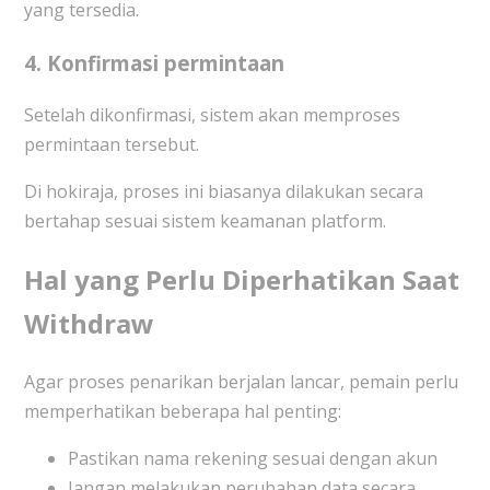
yang tersedia.
4. Konfirmasi permintaan
Setelah dikonfirmasi, sistem akan memproses
permintaan tersebut.
Di hokiraja, proses ini biasanya dilakukan secara
bertahap sesuai sistem keamanan platform.
Hal yang Perlu Diperhatikan Saat
Withdraw
Agar proses penarikan berjalan lancar, pemain perlu
memperhatikan beberapa hal penting:
Pastikan nama rekening sesuai dengan akun
Jangan melakukan perubahan data secara