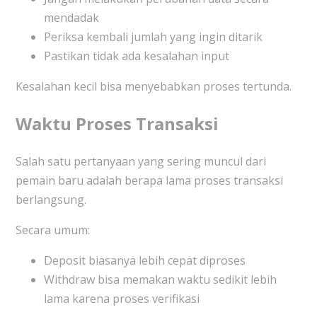
mendadak
Periksa kembali jumlah yang ingin ditarik
Pastikan tidak ada kesalahan input
Kesalahan kecil bisa menyebabkan proses tertunda.
Waktu Proses Transaksi
Salah satu pertanyaan yang sering muncul dari
pemain baru adalah berapa lama proses transaksi
berlangsung.
Secara umum:
Deposit biasanya lebih cepat diproses
Withdraw bisa memakan waktu sedikit lebih
lama karena proses verifikasi