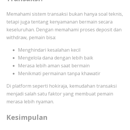
Memahami sistem transaksi bukan hanya soal teknis,
tetapi juga tentang kenyamanan bermain secara
keseluruhan. Dengan memahami proses deposit dan
withdraw, pemain bisa:
Menghindari kesalahan kecil
Mengelola dana dengan lebih baik
Merasa lebih aman saat bermain
Menikmati permainan tanpa khawatir
Di platform seperti hokiraja, kemudahan transaksi
menjadi salah satu faktor yang membuat pemain
merasa lebih nyaman.
Kesimpulan