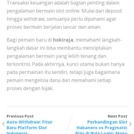
Transaksi keuangan adalah bagian penting dalam
pengalaman bermain slot online. Mulai dari deposit
hingga withdraw, semuanya perlu dipahami agar
proses bermain berjalan lancar dan aman.
Bagi pemain baru di
hokiraja
, memahami langkah-
langkah dasar ini bisa membantu menciptakan
pengalaman bermain yang lebih tenang dan
terkontrol. Pada akhirnya, kunci utama bukan hanya
pada permainan itu sendiri, tetapi juga bagaimana
pemain mengelola dana dan memahami setiap
proses dengan bijak.
Previous Post
Next Post
Auto-Withdraw: Fitur
Perbandingan Slot
Baru Platform Slot
Habanero vs Pragmatic
Indonesia
Play di Bola Login: Mana