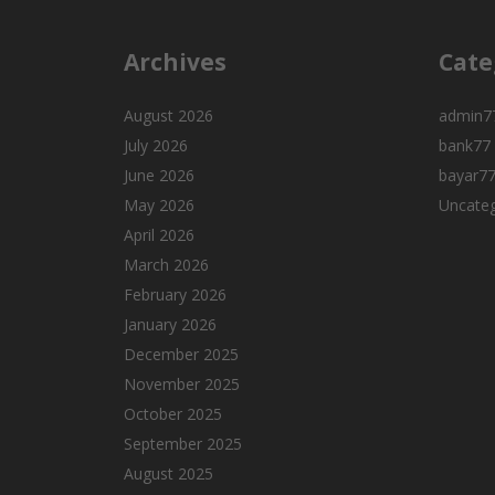
Archives
Cate
August 2026
admin7
July 2026
bank77
June 2026
bayar7
May 2026
Uncateg
April 2026
March 2026
February 2026
January 2026
December 2025
November 2025
October 2025
September 2025
August 2025