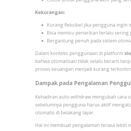
Kekurangan:
Kurang fleksibel jika pengguna ingin
Bisa memicu penarikan terlalu sering j
Bergantung penuh pada sistem otomat
Dalam konteks penggunaan di platform
sl
bahwa otomatisasi tidak selalu berarti tan
proses keuangan menjadi kurang terkontro
Dampak pada Pengalaman Penggu
Kehadiran auto-withdraw mengubah cara ora
sebelumnya pengguna harus aktif mengatur 
otomatis di belakang layar.
Hal ini membuat pengalaman terasa lebih m