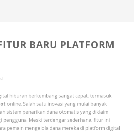
FITUR BARU PLATFORM
ed
igital hiburan berkembang sangat cepat, termasuk
lot
online. Salah satu inovasi yang mulai banyak
uah sistem penarikan dana otomatis yang diklaim
engguna. Meski terdengar sederhana, fitur ini
 pemain mengelola dana mereka di platform digital