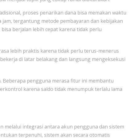
radisional, proses penarikan dana bisa memakan waktu
a jam, tergantung metode pembayaran dan kebijakan
bisa berjalan lebih cepat karena tidak perlu
a lebih praktis karena tidak perlu terus-menerus
bekerja di latar belakang dan langsung mengeksekusi
lin. Beberapa pengguna merasa fitur ini membantu
rkontrol karena saldo tidak menumpuk terlalu lama
n melalui integrasi antara akun pengguna dan sistem
tentukan terpenuhi, sistem akan secara otomatis