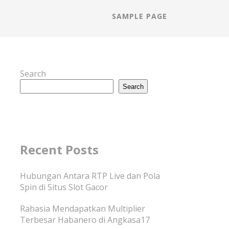
SAMPLE PAGE
Search
Search
Recent Posts
Hubungan Antara RTP Live dan Pola
Spin di Situs Slot Gacor
Rahasia Mendapatkan Multiplier
Terbesar Habanero di Angkasa17