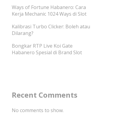
Ways of Fortune Habanero: Cara
Kerja Mechanic 1024 Ways di Slot
Kalibrasi Turbo Clicker: Boleh atau
Dilarang?
Bongkar RTP Live Koi Gate
Habanero Spesial di Brand Slot
Recent Comments
No comments to show.