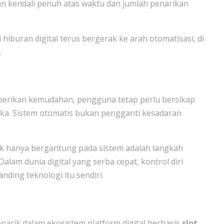
n kendali penuh atas waktu dan jumlah penarikan
iburan digital terus bergerak ke arah otomatisasi, di
.
berikan kemudahan, pengguna tetap perlu bersikap
reka. Sistem otomatis bukan pengganti kesadaran
ak hanya bergantung pada sistem adalah langkah
lam dunia digital yang serba cepat, kontrol diri
nding teknologi itu sendiri.
narik dalam ekosistem platform digital berbasis
slot