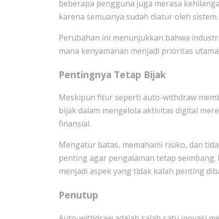
beberapa pengguna juga merasa kehilanga
karena semuanya sudah diatur oleh sistem.
Perubahan ini menunjukkan bahwa industri h
mana kenyamanan menjadi prioritas utama
Pentingnya Tetap Bijak
Meskipun fitur seperti auto-withdraw mem
bijak dalam mengelola aktivitas digital me
finansial.
Mengatur batas, memahami risiko, dan tid
penting agar pengalaman tetap seimbang. Da
menjadi aspek yang tidak kalah penting diba
Penutup
Auto-withdraw adalah salah satu inovasi me