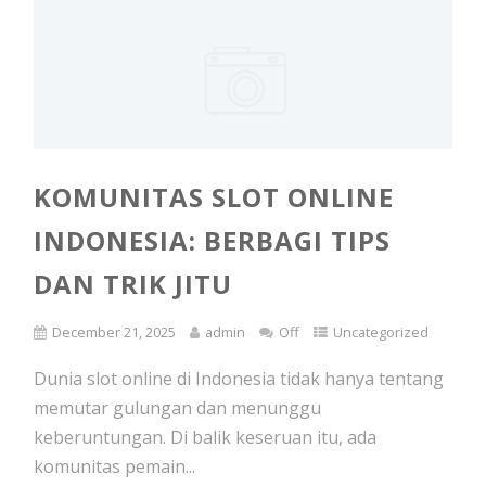
KOMUNITAS SLOT ONLINE
INDONESIA: BERBAGI TIPS
DAN TRIK JITU
December 21, 2025
admin
Off
Uncategorized
Dunia slot online di Indonesia tidak hanya tentang
memutar gulungan dan menunggu
keberuntungan. Di balik keseruan itu, ada
komunitas pemain...