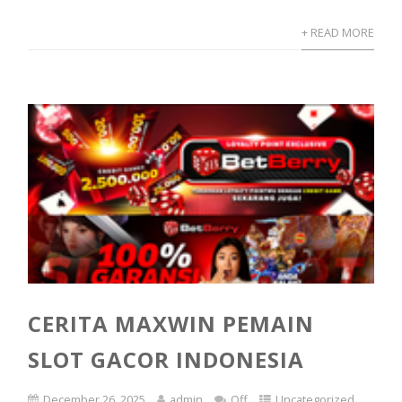
+ READ MORE
CERITA MAXWIN PEMAIN
SLOT GACOR INDONESIA
December 26, 2025
admin
Off
Uncategorized