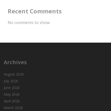
Recent Comments
No comments to show.
Archives
August 2026
July 2026
June 2026
May 2026
April 2026
March 2026