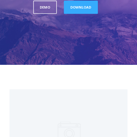
DEMO
DOWNLOAD