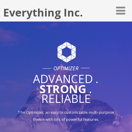
Everything Inc.
ADVANCED .
STRONG
.
RELIABLE
The Optimizer, an easy to customizable multi-purpose
theme with lots of powerful features.