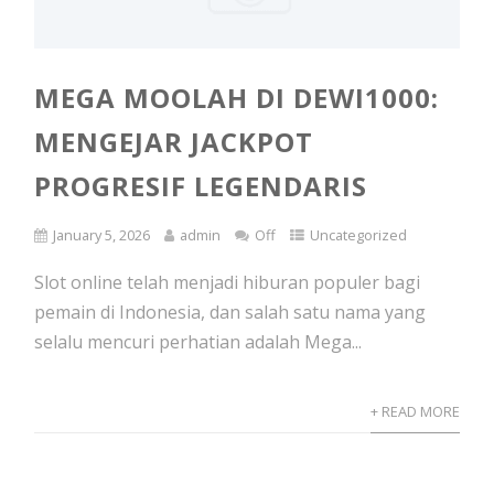
MEGA MOOLAH DI DEWI1000:
MENGEJAR JACKPOT
PROGRESIF LEGENDARIS
January 5, 2026
admin
Off
Uncategorized
Slot online telah menjadi hiburan populer bagi
pemain di Indonesia, dan salah satu nama yang
selalu mencuri perhatian adalah Mega...
+ READ MORE