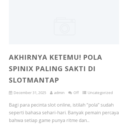
AKHIRNYA KETEMU! POLA
SPINIX PALING SAKTI DI
SLOTMANTAP
December 31, 2025
admin
Off
Uncategorized
Bagi para pecinta slot online, istilah “pola” sudah
seperti bahasa sehari-hari. Banyak pemain percaya
bahwa setiap game punya ritme dan...