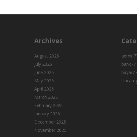
Archives
Cate
August 2026
admin7
July 2026
bank77
June 2026
bayar7
May 2026
Uncateg
April 2026
March 2026
February 2026
January 2026
December 2025
November 2025