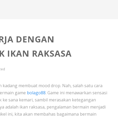
ERJA DENGAN
 IKAN RAKSASA
zed
dan kadang membuat mood drop. Nah, salah satu cara
 bermain game
bolago88
. Game ini menawarkan sensasi
 ke sana kemari, sambil merasakan ketegangan
nya adalah ikan raksasa, pengalaman bermain menjadi
kel ini, kita akan membahas bagaimana bermain