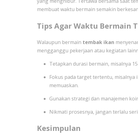
yang menghibur. Tertawa bersama saat t
membuat waktu bermain semakin berkesan
Tips Agar Waktu Bermain T
Walaupun bermain
tembak ikan
menyenang
mengganggu pekerjaan atau kegiatan lainn
Tetapkan durasi bermain, misalnya 15
Fokus pada target tertentu, misalnya
memuaskan.
Gunakan strategi dan manajemen koin 
Nikmati prosesnya, jangan terlalu se
Kesimpulan