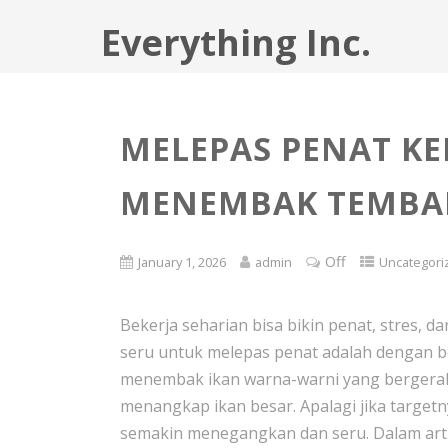
Everything Inc.
MELEPAS PENAT K
MENEMBAK TEMBAK
Off
January 1, 2026
admin
Uncategori
Bekerja seharian bisa bikin penat, stres, 
seru untuk melepas penat adalah dengan
menembak ikan warna-warni yang bergerak
menangkap ikan besar. Apalagi jika target
semakin menegangkan dan seru. Dalam arti