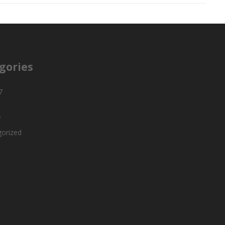
gories
7
7
orized