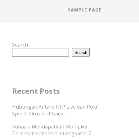
SAMPLE PAGE
Search
Search
Recent Posts
Hubungan Antara RTP Live dan Pola
Spin di Situs Slot Gacor
Rahasia Mendapatkan Multiplier
Terbesar Habanero di Angkasa17