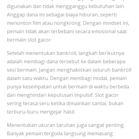
digunakan dan tidak mengganggu kebutuhan lain.
Anggap dana ini sebagai biaya hiburan, seperti
menonton film atau nongkrong. Dengan mindset ini,
pemain tidak akan terbebani secara emosional saat
bermain slot gacor.
Setelah menentukan bankroll, langkah berikutnya
adalah membagi dana tersebut ke dalam beberapa
sesi bermain. Jangan menghabiskan seluruh bankroll
dalam satu waktu. Dengan membagi modal, pemain
punya kesempatan untuk bermain di waktu berbeda
dan menghindari keputusan impulsif. Slot gacor
sering terasa seru ketika dimainkan santai, bukan
terburu-buru mengejar hasil.
Menentukan ukuran taruhan juga sangat penting.
Banyak pemain tergoda langsung memasang