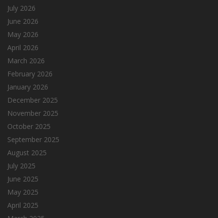
July 2026
June 2026
May 2026
April 2026
March 2026
February 2026
January 2026
December 2025
November 2025
October 2025
September 2025
August 2025
July 2025
June 2025
May 2025
April 2025