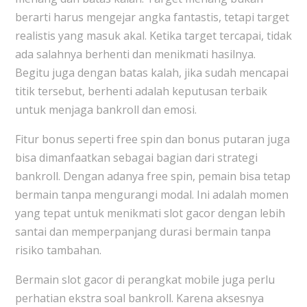
berarti harus mengejar angka fantastis, tetapi target
realistis yang masuk akal. Ketika target tercapai, tidak
ada salahnya berhenti dan menikmati hasilnya.
Begitu juga dengan batas kalah, jika sudah mencapai
titik tersebut, berhenti adalah keputusan terbaik
untuk menjaga bankroll dan emosi.
Fitur bonus seperti free spin dan bonus putaran juga
bisa dimanfaatkan sebagai bagian dari strategi
bankroll. Dengan adanya free spin, pemain bisa tetap
bermain tanpa mengurangi modal. Ini adalah momen
yang tepat untuk menikmati slot gacor dengan lebih
santai dan memperpanjang durasi bermain tanpa
risiko tambahan.
Bermain slot gacor di perangkat mobile juga perlu
perhatian ekstra soal bankroll. Karena aksesnya