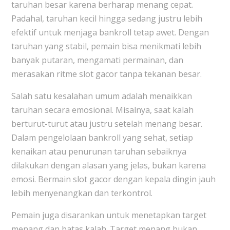
taruhan besar karena berharap menang cepat.
Padahal, taruhan kecil hingga sedang justru lebih
efektif untuk menjaga bankroll tetap awet. Dengan
taruhan yang stabil, pemain bisa menikmati lebih
banyak putaran, mengamati permainan, dan
merasakan ritme slot gacor tanpa tekanan besar.
Salah satu kesalahan umum adalah menaikkan
taruhan secara emosional. Misalnya, saat kalah
berturut-turut atau justru setelah menang besar.
Dalam pengelolaan bankroll yang sehat, setiap
kenaikan atau penurunan taruhan sebaiknya
dilakukan dengan alasan yang jelas, bukan karena
emosi. Bermain slot gacor dengan kepala dingin jauh
lebih menyenangkan dan terkontrol.
Pemain juga disarankan untuk menetapkan target
menang dan batas kalah. Target menang bukan