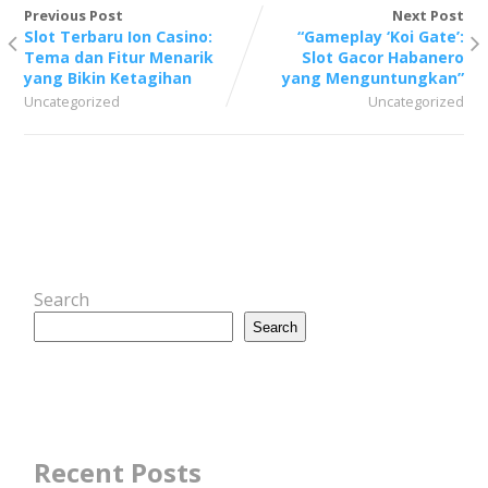
Previous Post
Next Post
Slot Terbaru Ion Casino:
“Gameplay ‘Koi Gate’:
Tema dan Fitur Menarik
Slot Gacor Habanero
yang Bikin Ketagihan
yang Menguntungkan”
Uncategorized
Uncategorized
Search
Search
Recent Posts