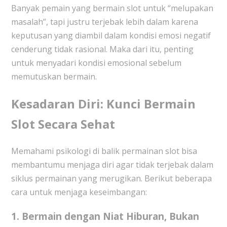
Banyak pemain yang bermain slot untuk “melupakan
masalah”, tapi justru terjebak lebih dalam karena
keputusan yang diambil dalam kondisi emosi negatif
cenderung tidak rasional. Maka dari itu, penting
untuk menyadari kondisi emosional sebelum
memutuskan bermain.
Kesadaran Diri: Kunci Bermain
Slot Secara Sehat
Memahami psikologi di balik permainan slot bisa
membantumu menjaga diri agar tidak terjebak dalam
siklus permainan yang merugikan. Berikut beberapa
cara untuk menjaga keseimbangan:
1. Bermain dengan Niat Hiburan, Bukan