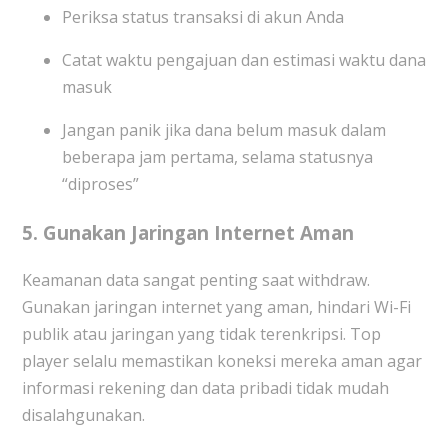
Periksa status transaksi di akun Anda
Catat waktu pengajuan dan estimasi waktu dana
masuk
Jangan panik jika dana belum masuk dalam
beberapa jam pertama, selama statusnya
“diproses”
5. Gunakan Jaringan Internet Aman
Keamanan data sangat penting saat withdraw.
Gunakan jaringan internet yang aman, hindari Wi-Fi
publik atau jaringan yang tidak terenkripsi. Top
player selalu memastikan koneksi mereka aman agar
informasi rekening dan data pribadi tidak mudah
disalahgunakan.