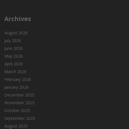
Archives
August 2026
July 2026
June 2026
May 2026
April 2026
March 2026
February 2026
January 2026
December 2025
November 2025
October 2025
September 2025
August 2025