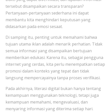
tersebut disampaikan secara transparan?
Pertanyaan-pertanyaan sederhana ini dapat
membantu kita menghindari keputusan yang
didasarkan pada emosi sesaat.
Di samping itu, penting untuk memahami bahwa
tujuan utama iklan adalah menarik perhatian. Tidak
semua informasi yang disampaikan bertujuan
memberikan edukasi. Karena itu, sebagai pengguna
internet yang cerdas, kita perlu menempatkan setiap
promosi dalam konteks yang tepat dan tidak
langsung mempercayainya tanpa proses verifikasi.
Pada akhirnya, literasi digital bukan hanya tentang
kemampuan menggunakan teknologi, tetapi juga
kemampuan memahami, mengevaluasi, dan
menyaring informasi yang diterima setiap hari.