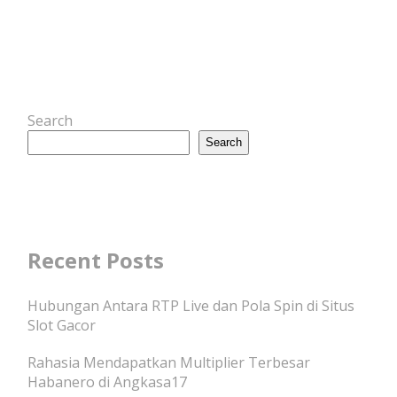
Search
Search
Recent Posts
Hubungan Antara RTP Live dan Pola Spin di Situs
Slot Gacor
Rahasia Mendapatkan Multiplier Terbesar
Habanero di Angkasa17