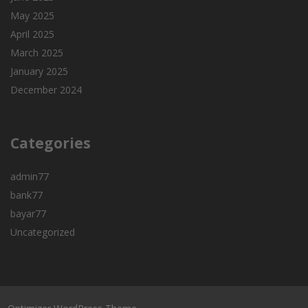
May 2025
April 2025
March 2025
January 2025
December 2024
Categories
admin77
bank77
bayar77
Uncategorized