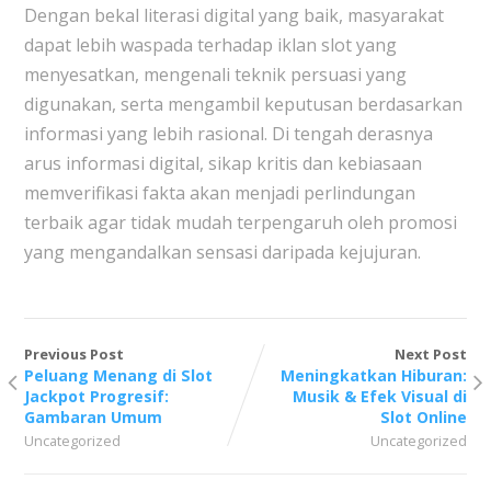
Dengan bekal literasi digital yang baik, masyarakat
dapat lebih waspada terhadap iklan slot yang
menyesatkan, mengenali teknik persuasi yang
digunakan, serta mengambil keputusan berdasarkan
informasi yang lebih rasional. Di tengah derasnya
arus informasi digital, sikap kritis dan kebiasaan
memverifikasi fakta akan menjadi perlindungan
terbaik agar tidak mudah terpengaruh oleh promosi
yang mengandalkan sensasi daripada kejujuran.
Previous Post
Next Post
Peluang Menang di Slot
Meningkatkan Hiburan:
Jackpot Progresif:
Musik & Efek Visual di
Gambaran Umum
Slot Online
Uncategorized
Uncategorized