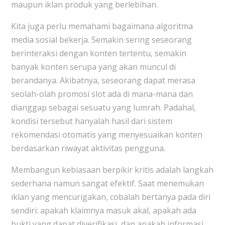
maupun iklan produk yang berlebihan.
Kita juga perlu memahami bagaimana algoritma
media sosial bekerja. Semakin sering seseorang
berinteraksi dengan konten tertentu, semakin
banyak konten serupa yang akan muncul di
berandanya. Akibatnya, seseorang dapat merasa
seolah-olah promosi slot ada di mana-mana dan
dianggap sebagai sesuatu yang lumrah. Padahal,
kondisi tersebut hanyalah hasil dari sistem
rekomendasi otomatis yang menyesuaikan konten
berdasarkan riwayat aktivitas pengguna.
Membangun kebiasaan berpikir kritis adalah langkah
sederhana namun sangat efektif. Saat menemukan
iklan yang mencurigakan, cobalah bertanya pada diri
sendiri: apakah klaimnya masuk akal, apakah ada
bukti yang dapat diverifikasi, dan apakah informasi