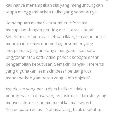
kali hanya menampilkan sisi yang menguntungkan
tanpa menggambarkan risiko yang sebenarnya.
Kemampuan memeriksa sumber informasi
merupakan bagian penting dari literasi digital.
Sebelum mempercayai sebuah iklan, biasakan untuk
mencari informasi dari berbagai sumber yang
independen. Jangan hanya mengandalkan satu
unggahan atau satu video pendek sebagai dasar
pengambilan keputusan. Semakin banyak referensi
yang digunakan, semakin besar peluang kita
mendapatkan gambaran yang lebih objektif.
Aspek lain yang perlu diperhatikan adalah
penggunaan bahasa yang emosional. Iklan slot yang
menyesatkan sering memakai kalimat seperti
“kesempatan emas”, “rahasia yang tidak diketahui