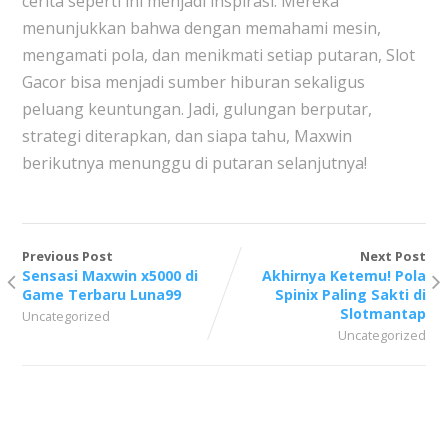
cerita seperti ini menjadi inspirasi. Mereka
menunjukkan bahwa dengan memahami mesin,
mengamati pola, dan menikmati setiap putaran, Slot
Gacor bisa menjadi sumber hiburan sekaligus
peluang keuntungan. Jadi, gulungan berputar,
strategi diterapkan, dan siapa tahu, Maxwin
berikutnya menunggu di putaran selanjutnya!
Previous Post
Next Post
Sensasi Maxwin x5000 di
Akhirnya Ketemu! Pola
Game Terbaru Luna99
Spinix Paling Sakti di
Slotmantap
Uncategorized
Uncategorized