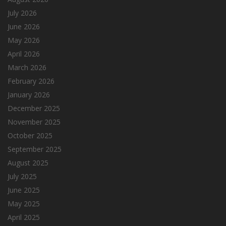
July 2026
June 2026
May 2026
April 2026
March 2026
February 2026
January 2026
December 2025
November 2025
October 2025
September 2025
August 2025
July 2025
June 2025
May 2025
April 2025