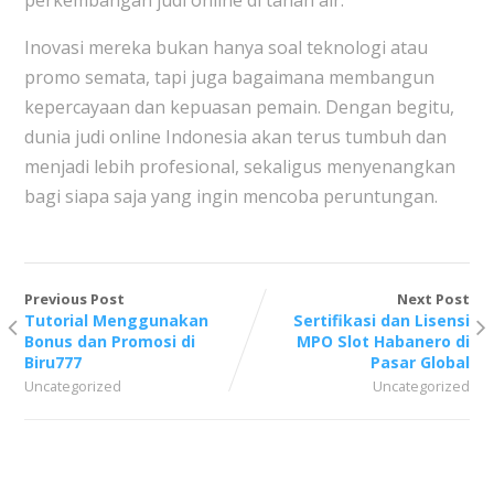
perkembangan judi online di tanah air.
Inovasi mereka bukan hanya soal teknologi atau
promo semata, tapi juga bagaimana membangun
kepercayaan dan kepuasan pemain. Dengan begitu,
dunia judi online Indonesia akan terus tumbuh dan
menjadi lebih profesional, sekaligus menyenangkan
bagi siapa saja yang ingin mencoba peruntungan.
Previous Post
Next Post
Tutorial Menggunakan
Sertifikasi dan Lisensi
Bonus dan Promosi di
MPO Slot Habanero di
Biru777
Pasar Global
Uncategorized
Uncategorized