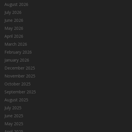
August 2026
July 2026
June 2026
May 2026
April 2026
March 2026
February 2026
January 2026
December 2025
November 2025
October 2025
September 2025
August 2025
July 2025
June 2025
May 2025
April 2025