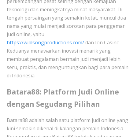
perkembangan pesat seiring dengan kemajuan
teknologi dan meningkatnya minat masyarakat. Di
tengah persaingan yang semakin ketat, muncul dua
nama yang mulai menjadi sorotan para penggemar
judi online, yaitu
https://wildsongproductions.com/
dan Ion Casino.
Keduanya menawarkan inovasi menarik yang
membuat pengalaman bermain judi menjadi lebih
seru, praktis, dan menguntungkan bagi para pemain
di Indonesia.
Batara88: Platform Judi Online
dengan Segudang Pilihan
Batara88 adalah salah satu platform judi online yang
kini semakin dikenal di kalangan pemain Indonesia.
Keunggulan utama Batara88 terletak pada ragam