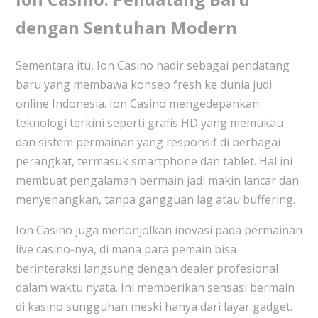
dengan Sentuhan Modern
Sementara itu, Ion Casino hadir sebagai pendatang
baru yang membawa konsep fresh ke dunia judi
online Indonesia. Ion Casino mengedepankan
teknologi terkini seperti grafis HD yang memukau
dan sistem permainan yang responsif di berbagai
perangkat, termasuk smartphone dan tablet. Hal ini
membuat pengalaman bermain jadi makin lancar dan
menyenangkan, tanpa gangguan lag atau buffering.
Ion Casino juga menonjolkan inovasi pada permainan
live casino-nya, di mana para pemain bisa
berinteraksi langsung dengan dealer profesional
dalam waktu nyata. Ini memberikan sensasi bermain
di kasino sungguhan meski hanya dari layar gadget.