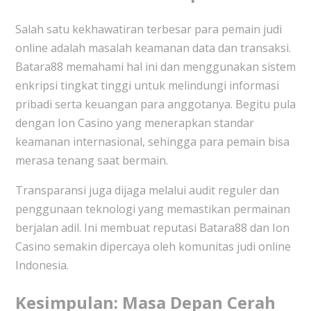
Salah satu kekhawatiran terbesar para pemain judi
online adalah masalah keamanan data dan transaksi.
Batara88 memahami hal ini dan menggunakan sistem
enkripsi tingkat tinggi untuk melindungi informasi
pribadi serta keuangan para anggotanya. Begitu pula
dengan Ion Casino yang menerapkan standar
keamanan internasional, sehingga para pemain bisa
merasa tenang saat bermain.
Transparansi juga dijaga melalui audit reguler dan
penggunaan teknologi yang memastikan permainan
berjalan adil. Ini membuat reputasi Batara88 dan Ion
Casino semakin dipercaya oleh komunitas judi online
Indonesia.
Kesimpulan: Masa Depan Cerah