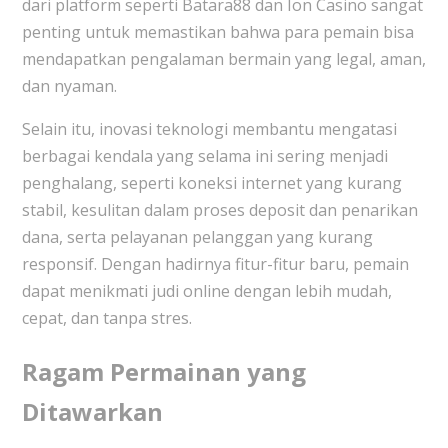
dari platform seperti Batara88 dan Ion Casino sangat
penting untuk memastikan bahwa para pemain bisa
mendapatkan pengalaman bermain yang legal, aman,
dan nyaman.
Selain itu, inovasi teknologi membantu mengatasi
berbagai kendala yang selama ini sering menjadi
penghalang, seperti koneksi internet yang kurang
stabil, kesulitan dalam proses deposit dan penarikan
dana, serta pelayanan pelanggan yang kurang
responsif. Dengan hadirnya fitur-fitur baru, pemain
dapat menikmati judi online dengan lebih mudah,
cepat, dan tanpa stres.
Ragam Permainan yang
Ditawarkan