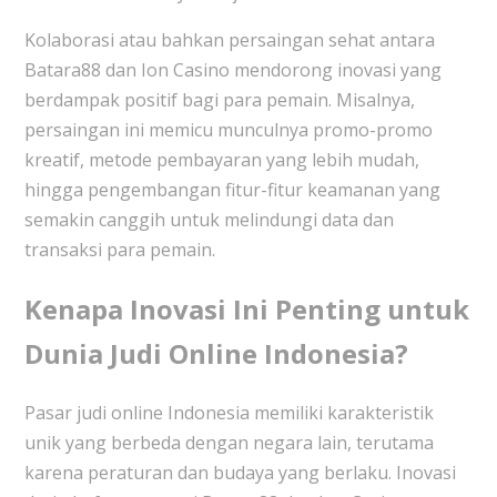
Kolaborasi atau bahkan persaingan sehat antara
Batara88 dan Ion Casino mendorong inovasi yang
berdampak positif bagi para pemain. Misalnya,
persaingan ini memicu munculnya promo-promo
kreatif, metode pembayaran yang lebih mudah,
hingga pengembangan fitur-fitur keamanan yang
semakin canggih untuk melindungi data dan
transaksi para pemain.
Kenapa Inovasi Ini Penting untuk
Dunia Judi Online Indonesia?
Pasar judi online Indonesia memiliki karakteristik
unik yang berbeda dengan negara lain, terutama
karena peraturan dan budaya yang berlaku. Inovasi