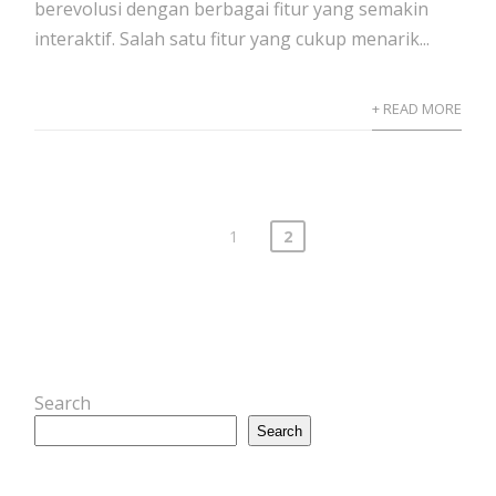
berevolusi dengan berbagai fitur yang semakin
interaktif. Salah satu fitur yang cukup menarik...
+ READ MORE
1
2
Posts
pagination
Search
Search