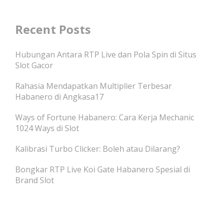
Recent Posts
Hubungan Antara RTP Live dan Pola Spin di Situs
Slot Gacor
Rahasia Mendapatkan Multiplier Terbesar
Habanero di Angkasa17
Ways of Fortune Habanero: Cara Kerja Mechanic
1024 Ways di Slot
Kalibrasi Turbo Clicker: Boleh atau Dilarang?
Bongkar RTP Live Koi Gate Habanero Spesial di
Brand Slot