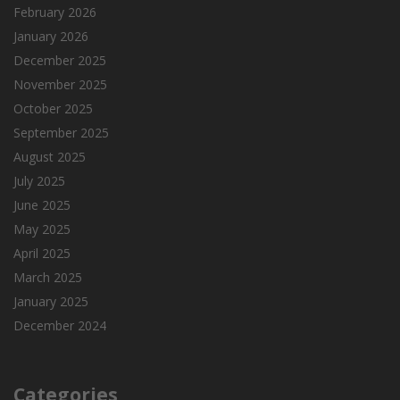
February 2026
January 2026
December 2025
November 2025
October 2025
September 2025
August 2025
July 2025
June 2025
May 2025
April 2025
March 2025
January 2025
December 2024
Categories